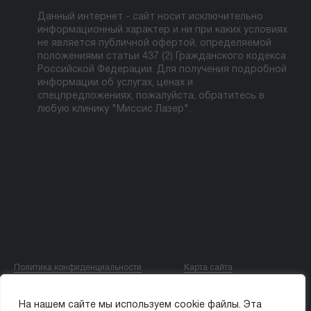
Данный интернет - сайт носит исключительно
информационный характер и ни при каких условиях
не является публичной офертой, определяемой
положениями статьи 437 (2) Гражданского кодекса
Российской Федерации. Для получения подробной
информации об услугах, ценах и
спецпредложениях, пожалуйста, обратитесь в
любую клинику "Миссис Лазер".
Политика конфиденциальности
Карта сайта
© ООО «МИССИС ЛЭ»
На нашем сайте мы используем cookie файлы. Эта