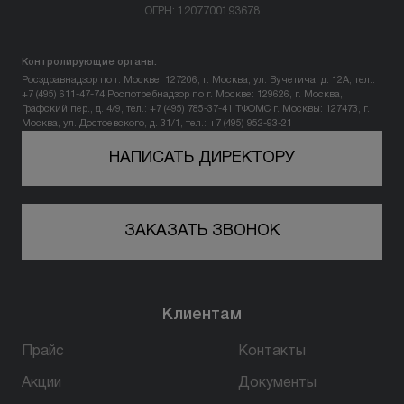
ОГРН: 1207700193678
Вопрос-ответ
Контролирующие органы:
Контакты
Росздравнадзор по г. Москве: 127206, г. Москва, ул. Вучетича, д. 12А, тел.:
+7 (495) 611-47-74
Роспотребнадзор по г. Москве: 129626, г. Москва,
Графский пер., д. 4/9, тел.: +7 (495) 785-37-41
ТФОМС г. Москвы: 127473, г.
Москва, ул. Достоевского, д. 31/1, тел.: +7 (495) 952-93-21
+7 (800) 301 17 54
НАПИСАТЬ ДИРЕКТОРУ
Санкт-Петербург
ЗАКАЗАТЬ ЗВОНОК
5,0
190961, г. Санкт-Петербург,
ул. Суворовский проспект, д. 20
Клиентам
пн-вс: 10:00-22:00
Прайс
Контакты
ПРОЙТИ ТЕСТ
Акции
Документы