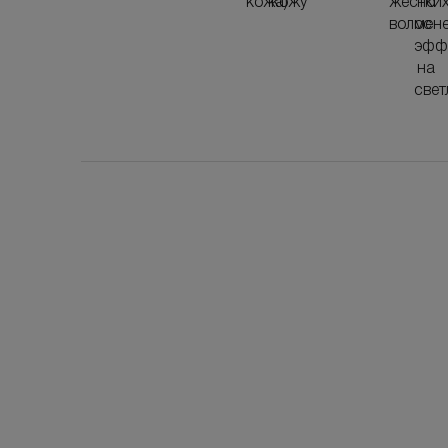
кожа)
кожу
жестки
но
волос
мен
эфф
на
свет