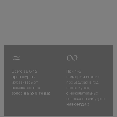
в сети клиник
Миссис Лазер
Безопасно
Недорого
Безболезненно
Эффекти
✦
✦
✦
≈
∞
Всего за 6-12
При 1-2
процедур вы
поддерживающих
избавитесь от
процедурах в год
нежелательных
после курса,
волос
на 2-3 года!
о нежелательных
волосах вы забудете
навсегда!!