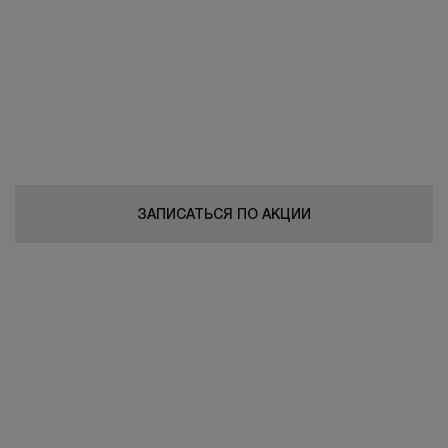
не только для женщин, но и для мужчин
В Миссис Лазер удаление нежелательных волос
у мужчин выполняется на самых современных
аппаратах Candela (Кандела) и Magic One (Магия
Один)
ЗАПИСАТЬСЯ ПО АКЦИИ