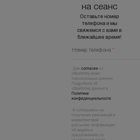
на сеанс
Оставьте номер
телефона и мы
свяжемся с вами в
ближайшее время!
Номер телефона
*
Даю
согласие
на
обработку моих
персональных данных.
Подробнее об
обработке данных в
Политике
конфиденциальности
.
Я соглашаюсь на
получение рекламной и
маркетинговой
рассылки, информации
об акциях и
предложениях по