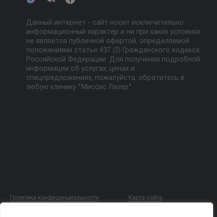
Данный интернет - сайт носит исключительно
информационный характер и ни при каких условиях
не является публичной офертой, определяемой
положениями статьи 437 (2) Гражданского кодекса
Российской Федерации. Для получения подробной
информации об услугах, ценах и
спецпредложениях, пожалуйста, обратитесь в
любую клинику "Миссис Лазер".
Политика конфиденциальности
Карта сайта
© ООО «МИССИС ЛЭ»